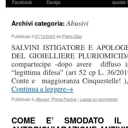
Facebook
Davigo
questo 
Abusivi
Archivi categoria:
Pubblicato il
07/12/2023
da
Pietro Diaz
SALVINI ISTIGATORE E APOLOGE
DEL GIOIELLIERE PLURIOMICIDA N
compartecipe -dopo avere diffuso in
“legittima difesa” (art 52 cp L. 36/20
Conte e maggioranza Cinquestelle! )
Continua a leggere
→
Pubblicato in
Abusivi
,
Prima Pagina
|
Lascia un commento
COME E’ SMODATO IL