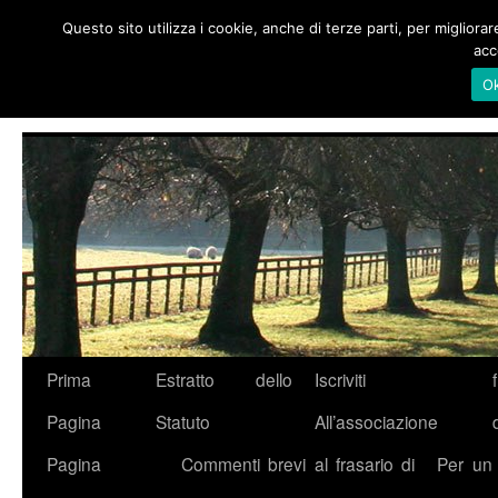
Questo sito utilizza i cookie, anche di terze parti, per migliora
Vai
acc
al
Giustizia Repubblicana
contenuto
O
Prima
Estratto dello
Iscriviti
Pagina
Statuto
All’associazione
Pagina
Commenti brevi al frasario di
Per un e