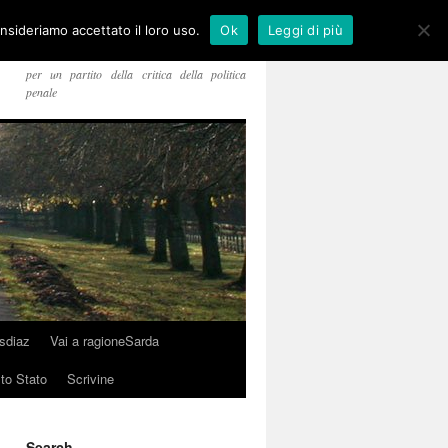
onsideriamo accettato il loro uso.
Ok
Leggi di più
per un partito della critica della politica
penale
usdiaz
Vai a ragioneSarda
sto Stato
Scrivine
Search