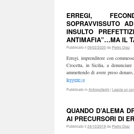
ERREGI, FECON
SOPRAVVISSUTO AD 
INSULTO PREFETTIZ
ANTIMAFIA”…MA IL T
Pubblicato il
09/02/2020
da
Pietro Diaz
Erregi, imprenditore con commesse 
Crocetta, in Sicilia, a denunciare
ammettendo di avere preso denaro, 
leggere
→
Pubblicato in
Antropofaghi
|
Lascia un c
QUANDO D’ALEMA DR
AI PRECURSORI DI 
Pubblicato il
24/10/2019
da
Pietro Diaz