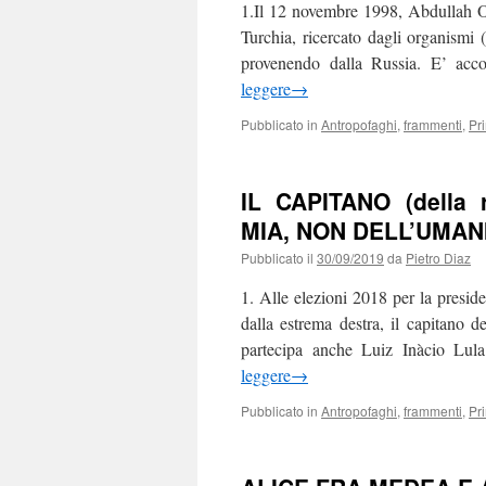
1.Il 12 novembre 1998, Abdullah Oca
Turchia, ricercato dagli organismi (g
provenendo dalla Russia. E’ acc
leggere
→
Pubblicato in
Antropofaghi
,
frammenti
,
Pr
IL CAPITANO (della
MIA, NON DELL’UMANI
Pubblicato il
30/09/2019
da
Pietro Diaz
1. Alle elezioni 2018 per la preside
dalla estrema destra, il capitano de
partecipa anche Luiz Inàcio Lul
leggere
→
Pubblicato in
Antropofaghi
,
frammenti
,
Pr