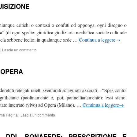
ISIZIONE
hiunque critichi o contesti o confuti od opponga, ogni disegno o
” (di ogni specie: giuridica giudiziaria mediatica sociale culturale
accia sebbene lecito; in qualunque sede …
Continua a leggere
→
|
Lascia un commento
 OPERA
derelitti relegati reietti sventurati sciagurati azzerati – “Spes contra
gnificante (paolinamente e, poi, pannellianamente): essi siano,
 stato interrato (vivo) ad Opera (Milano), …
Continua a leggere
→
ima Pagina
|
Lascia un commento
 DDL BONAFEDE: PRESCRIZIONE E