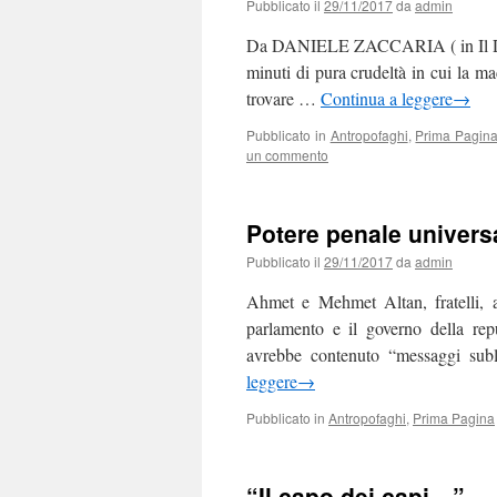
Pubblicato il
29/11/2017
da
admin
Da DANIELE ZACCARIA ( in Il Dubb
minuti di pura crudeltà in cui la mac
trovare …
Continua a leggere
→
Pubblicato in
Antropofaghi
,
Prima Pagin
un commento
Potere penale univers
Pubblicato il
29/11/2017
da
admin
Ahmet e Mehmet Altan, fratelli, ac
parlamento e il governo della repu
avrebbe contenuto “messaggi subli
leggere
→
Pubblicato in
Antropofaghi
,
Prima Pagina
“Il capo dei capi…”