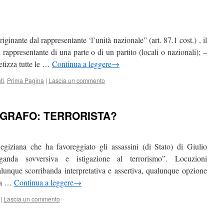
ginante dal rappresentante ‘l’unità nazionale” (art. 87.1 cost.) , il
 rappresentante di una parte o di un partito (locali o nazionali); –
tetizza tutte le …
Continua a leggere
→
ti
,
Prima Pagina
|
Lascia un commento
OGRAFO: TERRORISTA?
 egiziana che ha favoreggiato gli assassini (di Stato) di Giulio
anda sovversiva e istigazione al terrorismo”. Locuzioni
alunque scorribanda interpretativa e assertiva, qualunque opzione
sta …
Continua a leggere
→
|
Lascia un commento