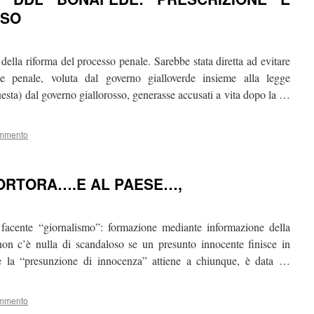
SSO
della riforma del processo penale. Sarebbe stata diretta ad evitare
one penale, voluta dal governo gialloverde insieme alla legge
esta) dal governo giallorosso, generasse accusati a vita dopo la …
ommento
TORTORA….E AL PAESE…,
facente “giornalismo”: formazione mediante informazione della
non c’è nulla di scandaloso se un presunto innocente finisce in
è la “presunzione di innocenza” attiene a chiunque, è data …
ommento