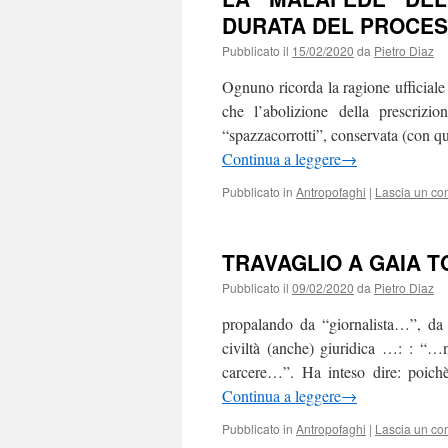
DURATA DEL PROCE
Pubblicato il
15/02/2020
da
Pietro Diaz
Ognuno ricorda la ragione ufficiale 
che l’abolizione della prescrizi
“spazzacorrotti”, conservata (con qu
Continua a leggere
→
Pubblicato in
Antropofaghi
|
Lascia un c
TRAVAGLIO A GAIA 
Pubblicato il
09/02/2020
da
Pietro Diaz
propalando da “giornalista…”, da 
civiltà (anche) giuridica …: : “…
carcere…”. Ha inteso dire: poich
Continua a leggere
→
Pubblicato in
Antropofaghi
|
Lascia un c