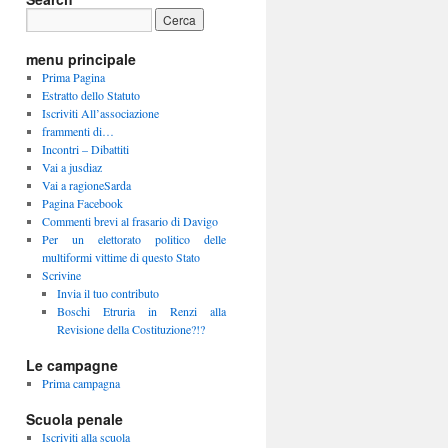
menu principale
Prima Pagina
Estratto dello Statuto
Iscriviti All’associazione
frammenti di…
Incontri – Dibattiti
Vai a jusdiaz
Vai a ragioneSarda
Pagina Facebook
Commenti brevi al frasario di Davigo
Per un elettorato politico delle
multiformi vittime di questo Stato
Scrivine
Invia il tuo contributo
Boschi Etruria in Renzi alla
Revisione della Costituzione?!?
Le campagne
Prima campagna
Scuola penale
Iscriviti alla scuola