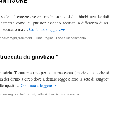
 ANTIGONE
e scale del carcere ove era rinchiusa i suoi due bimbi uccidendoli
 carcerati come lei, pur non essendo accusati, a differenza di lei.
o l’ accusato ma …
Continua a leggere
→
e sarcofaghi
,
frammenti
,
Prima Pagina
|
Lascia un commento
ruccata da giustizia “
iustizia. Torturarne uno per educarne cento (specie quello che si
la del diritto a circo dove a dettare legge è solo la sete di sangue”
iltempo.it …
Continua a leggere
→
ntrassegnato
berlusconi
,
dell'utri
|
Lascia un commento