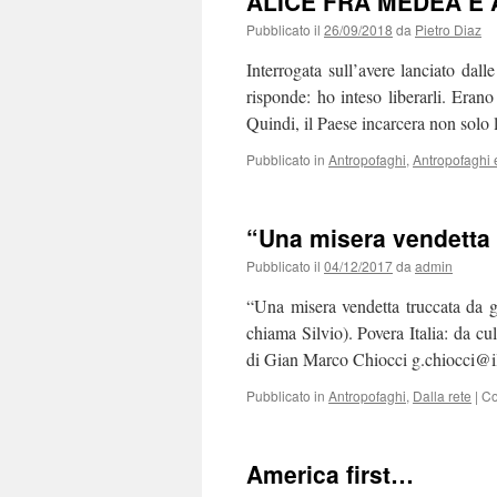
ALICE FRA MEDEA E
Pubblicato il
26/09/2018
da
Pietro Diaz
Interrogata sull’avere lanciato dall
risponde: ho inteso liberarli. Erano
Quindi, il Paese incarcera non sol
Pubblicato in
Antropofaghi
,
Antropofaghi 
“Una misera vendetta t
Pubblicato il
04/12/2017
da
admin
“Una misera vendetta truccata da g
chiama Silvio). Povera Italia: da cul
di Gian Marco Chiocci g.chiocci@
Pubblicato in
Antropofaghi
,
Dalla rete
|
Co
America first…