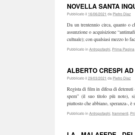
NOVELLA SANTA INQU
Pubblicato il
16/06/2021
da
Pietro Diaz
Da un trentennio circa, quanto o c
assunzione o acquisizione “antimafia
cultuale); con qualsiasi mezzo lo f
Pubblicato in
Antropofaghi
,
Prima Pagina
ALBERTO CRESPI AD
Pubblicato il
29/03/2021
da
Pietro Diaz
Regista di film in difesa di detenuti 
spem” (il suo titolo più noto), si
piuttosto che abbiano, speranza-, è
Pubblicato in
Antropofaghi
,
frammenti
,
Pr
LA MALAFEDE DEL