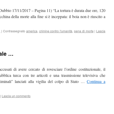
io 17/11/2017 – Pagina 11) “La tortura è durata due ore, 120
china della morte alla fine si è inceppata: il boia non è riuscito a
a
|
Contrassegnato
america
,
crimine contro l'umanità
,
pena di morte
|
Lascia
ale …
cusati di avere cercato di rovesciare l’ordine costituzionale, il
bblica turca con tre articoli e una trasmissione televisiva che
minali” lanciati alla vigilia del colpo di Stato …
Continua a
|
Lascia un commento