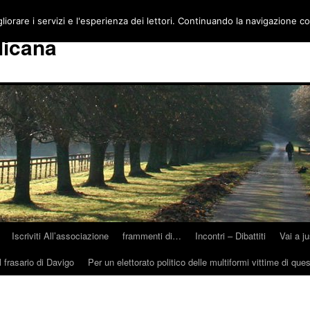
gliorare i servizi e l'esperienza dei lettori. Continuando la navigazione c
licana
Iscriviti All’associazione
frammenti di…
Incontri – Dibattiti
Vai a j
 frasario di Davigo
Per un elettorato politico delle multiformi vittime di que