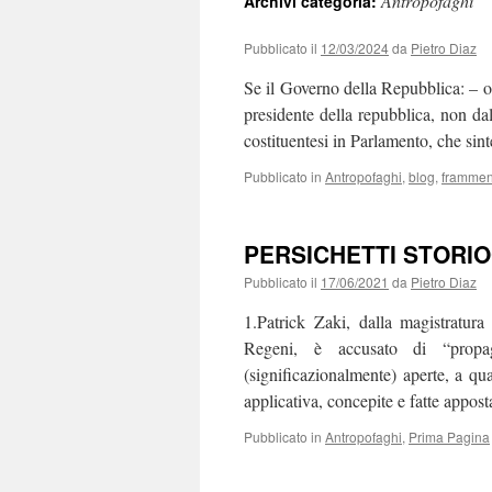
Antropofaghi
Archivi categoria:
Pubblicato il
12/03/2024
da
Pietro Diaz
Se il Governo della Repubblica: – ori
presidente della repubblica, non dal
costituentesi in Parlamento, che sin
Pubblicato in
Antropofaghi
,
blog
,
frammen
PERSICHETTI STORI
Pubblicato il
17/06/2021
da
Pietro Diaz
1.Patrick Zaki, dalla magistratura
Regeni, è accusato di “propag
(significazionalmente) aperte, a qu
applicativa, concepite e fatte appo
Pubblicato in
Antropofaghi
,
Prima Pagina