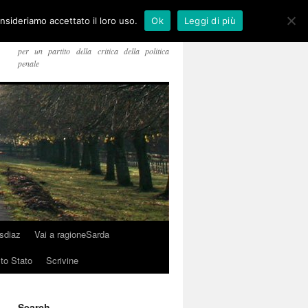
onsideriamo accettato il loro uso.
Ok
Leggi di più
per un partito della critica della politica
penale
usdiaz
Vai a ragioneSarda
sto Stato
Scrivine
Search