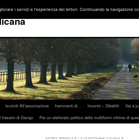
gliorare i servizi e l'esperienza dei lettori. Continuando la navigazione c
licana
Iscriviti All’associazione
frammenti di…
Incontri – Dibattiti
Vai a j
 frasario di Davigo
Per un elettorato politico delle multiformi vittime di que
ASTRA ZENECA E LA QUESTIONE CAUSALE
→