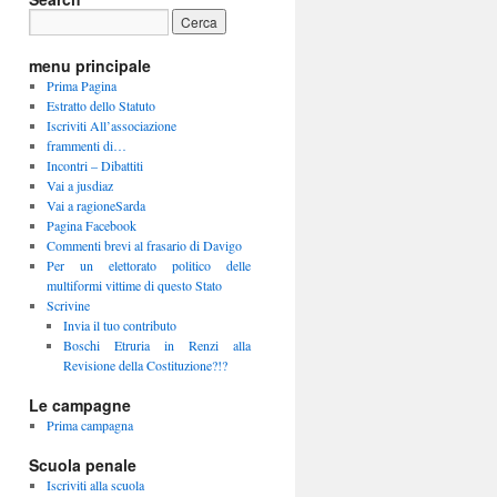
menu principale
Prima Pagina
Estratto dello Statuto
Iscriviti All’associazione
frammenti di…
Incontri – Dibattiti
Vai a jusdiaz
Vai a ragioneSarda
Pagina Facebook
Commenti brevi al frasario di Davigo
Per un elettorato politico delle
multiformi vittime di questo Stato
Scrivine
Invia il tuo contributo
Boschi Etruria in Renzi alla
Revisione della Costituzione?!?
Le campagne
Prima campagna
Scuola penale
Iscriviti alla scuola