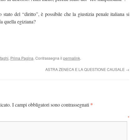
tto stato del “diritto”, è possibile che la giustizia penale italiana si
da quella egiziana?
faghi
,
Prima Pagina
. Contrassegna il
permalink
.
ASTRA ZENECA E LA QUESTIONE CAUSALE
→
*
icato.
I campi obbligatori sono contrassegnati
mmento
*