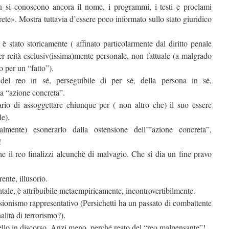
n si conoscono ancora il nome, i programmi, i testi e proclami
rete». Mostra tuttavia d’essere poco informato sullo stato giuridico
, è stato storicamente ( affinato particolarmente dal diritto penale
er reità esclusiv(issima)mente personale, non fattuale (a malgrado
no per un “fatto”).
del reo in sé, perseguibile di per sé, della persona in sé,
a “azione concreta”.
rio di assoggettare chiunque per ( non altro che) il suo essere
le).
lmente) esonerarlo dalla ostensione dell’”azione concreta”,
!
he il reo finalizzi alcunchè di malvagio. Che si dia un fine pravo
ente, illusorio.
ale, è attribuibile metaempiricamente, incontrovertibilmente.
lusionismo rappresentativo (Persichetti ha un passato di combattente
alità di terrorismo?).
llo in discorso. Anzi meno, perché reato del “reo malpensante”!