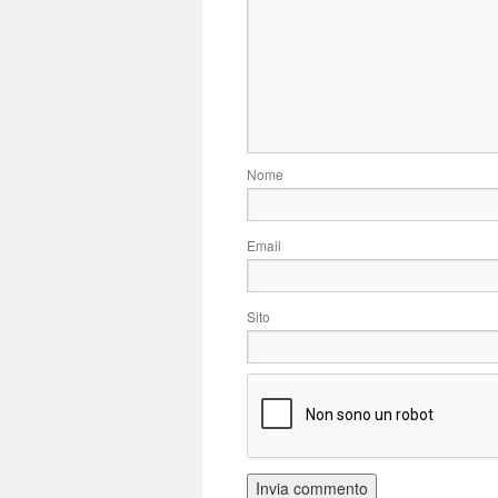
N
E
Si