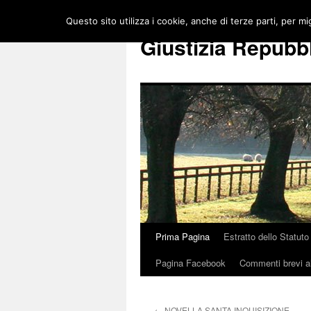
Vai
Questo sito utilizza i cookie, anche di terze parti, per mi
al
Giustizia Repubb
contenuto
Prima Pagina
Estratto dello Statuto
Pagina Facebook
Commenti brevi al
←
NOVELLA SANTA INQUISIZIONE