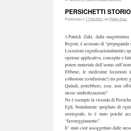
PERSICHETTI STORI
Pubblicato il
17/06/2021
da
Pietro Diaz
1.Patrick Zaki, dalla magistratura
Regeni, è accusato di “propaganda so
Locuzioni (significazionalmente) ape
opzione applicativa, concepite e fatt
potere materiale dell’uomo sull’uomo
Ebbene, le medesime locuzioni inf
collusione (confusione!) tra potere g
Quindi, potrebbero, esse, non offr
stesse simbolizzazioni?
Ne è esempio la vicenda di Persiche
Egli, brutalmente spogliato di ogni 
storiografo, lo è stato poiché ac
“favoreggiamento”.
E’ stato cioè assoggettato dalle stess