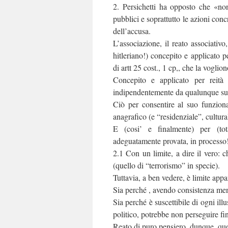
2. Persichetti ha opposto che «no
pubblici e soprattutto le azioni conc
dell’accusa.
L’associazione, il reato associativo
hitleriano!) concepito e applicato p
di artt 25 cost., 1 cp,, che la voglio
Concepito e applicato per reità 
indipendentemente da qualunque su
Ciò per consentire al suo funziona
anagrafico (e “residenziale”, cultura
E (cosi’ e finalmente) per (tota
adeguatamente provata, in processo
2.1 Con un limite, a dire il vero: c
(quello di “terrorismo” in specie).
Tuttavia, a ben vedere, è limite appar
Sia perché , avendo consistenza ment
Sia perché è suscettibile di ogni il
politico, potrebbe non perseguire fin
Reato di puro pensiero, dunque, que