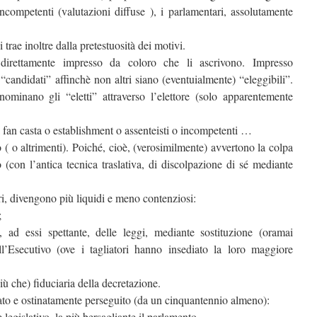
ncompetenti (valutazioni diffuse ), i parlamentari, assolutamente
i trae inoltre dalla pretestuosità dei motivi.
irettamente impresso da coloro che li ascrivono. Impresso
 “candidati” affinchè non altri siano (eventuialmente) “eleggibili”.
nominano gli “eletti” attraverso l’elettore (solo apparentemente
 fan casta o establishment o assenteisti o incompetenti …
o ( o altrimenti). Poiché, cioè, (verosimilmente) avvertono la colpa
o (con l’antica tecnica traslativa, di discolpazione di sé mediante
ari, divengono più liquidi e meno contenziosi:
;
, ad essi spettante, delle leggi, mediante sostituzione (oramai
ll’Esecutivo (ove i tagliatori hanno insediato la loro maggiore
più che) fiduciaria della decretazione.
ato e ostinatamente perseguito (da un cinquantennio almeno):
 legislativo, la più bersagliante il parlamento.