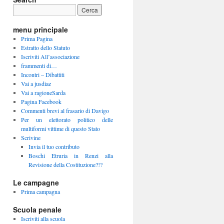
menu principale
Prima Pagina
Estratto dello Statuto
Iscriviti All’associazione
frammenti di…
Incontri – Dibattiti
Vai a jusdiaz
Vai a ragioneSarda
Pagina Facebook
Commenti brevi al frasario di Davigo
Per un elettorato politico delle
multiformi vittime di questo Stato
Scrivine
Invia il tuo contributo
Boschi Etruria in Renzi alla
Revisione della Costituzione?!?
Le campagne
Prima campagna
Scuola penale
Iscriviti alla scuola