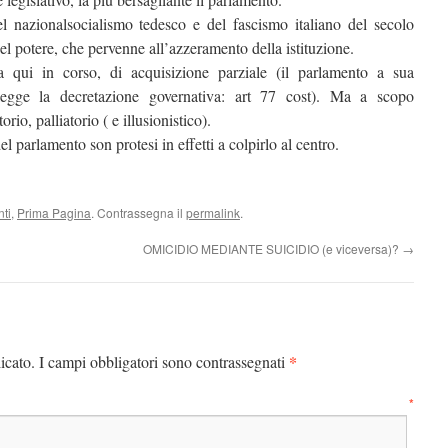
l nazionalsocialismo tedesco e del fascismo italiano del secolo
uel potere, che pervenne all’azzeramento della istituzione.
a qui in corso, di acquisizione parziale (il parlamento a sua
 legge la decretazione governativa: art 77 cost). Ma a scopo
rio, palliatorio ( e illusionistico).
el parlamento son protesi in effetti a colpirlo al centro.
ti
,
Prima Pagina
. Contrassegna il
permalink
.
OMICIDIO MEDIANTE SUICIDIO (e viceversa)?
→
*
icato.
I campi obbligatori sono contrassegnati
mmento
*