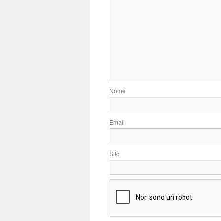
N
E
Si