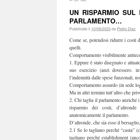
UN RISPARMIO SUL
PARLAMENTO…
Pubblicato il
10/09/2020
da
Pietro Diaz
Come se, potendosi ridurre i costi 
quelli.
Comportamento visibilmente antiec
1. Eppure è stato disegnato e attuato
suo esercizio (anzi dovessero. in
l’indennità dalle spese funzonali, no
Comportamento assurdo (in sede logi
Ma in altri termini tutt’altro che priv
2. Chi taglia il parlamento anziché 
risparmio dei costi, d’altronde 
anatomicamente il parlamento.
D’altronde, che sia esso il bersaglio
2.1 Se lo tagliano perché “casta” (co
tagliano perché establishment (ancor