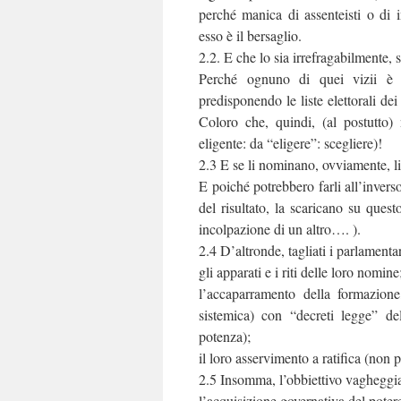
perché manica di assenteisti o di i
esso è il bersaglio.
2.2. E che lo sia irrefragabilmente, s
Perché ognuno di quei vizii è d
predisponendo le liste elettorali dei
Coloro che, quindi, (al postutto) 
eligente: da “eligere”: scegliere)!
2.3 E se li nominano, ovviamente, li
E poiché potrebbero farli all’invers
del risultato, la scaricano su quest
incolpazione di un altro…. ).
2.4 D’altronde, tagliati i parlament
gli apparati e i riti delle loro nomine
l’accaparramento della formazione
sistemica) con “decreti legge” de
potenza);
il loro asservimento a ratifica (non 
2.5 Insomma, l’obbiettivo vagheggi
l’acquisizione governativa del potere