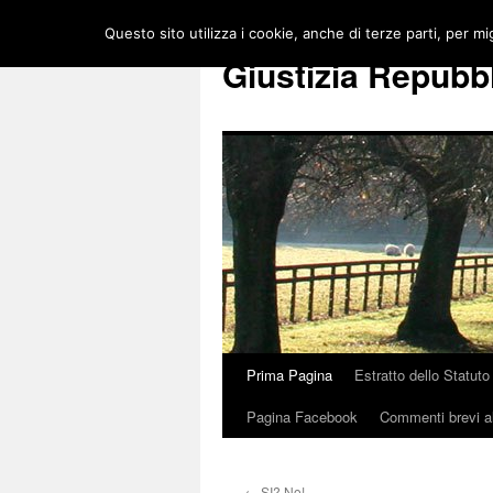
Vai
Questo sito utilizza i cookie, anche di terze parti, per mi
al
Giustizia Repubb
contenuto
Prima Pagina
Estratto dello Statuto
Pagina Facebook
Commenti brevi al
←
SI? No!