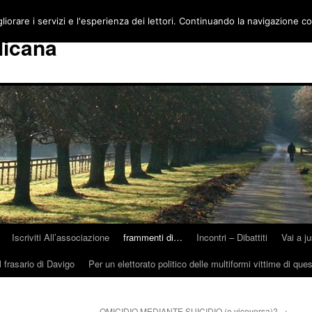
gliorare i servizi e l'esperienza dei lettori. Continuando la navigazione c
licana
Iscriviti All’associazione
frammenti di…
Incontri – Dibattiti
Vai a j
 frasario di Davigo
Per un elettorato politico delle multiformi vittime di que
OMICIDIO MEDIANTE SUICIDIO (e viceversa)?
→