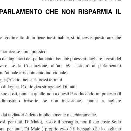
 PARLAMENTO CHE NON RISPARMIA IL
del godimento di un bene inestimabile, si riducesse questo anziché
onomico se non aprassico.
 dai tagliatori del parlamento, benchè potessero tagliare i costi del
vero, se la Costituzione, all’art. 69, assicurò ai parlamentari
n l’attuale arricchimento individuale).
ca)?Certo, nei suespressi termini.
o di logica. E di logica stringente! Di fatti.
i suo costi, punta a quello non a questi.E adducendo un pretesto (il
dimostrato irrisorio, se non inesistente), punta a tagliare
, dai tagliatori è detto implicitamente ma chiaramente.
sì, per tutti, Di Maio), esso è il bersaglio, non il suo costo.Se lo
a, per tutti, Di Maio ) proprio esso è il bersaglio.Se lo tagliano