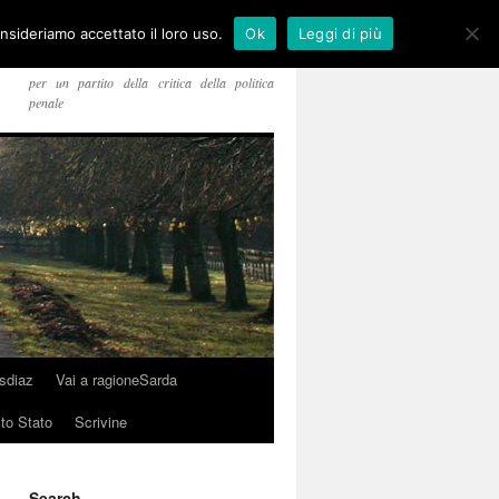
onsideriamo accettato il loro uso.
Ok
Leggi di più
per un partito della critica della politica
penale
usdiaz
Vai a ragioneSarda
sto Stato
Scrivine
Search